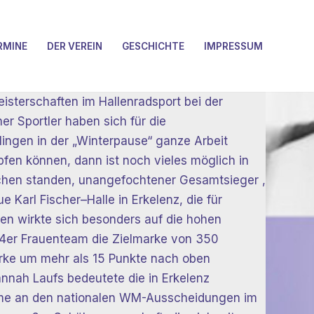
RMINE
DER VEREIN
GESCHICHTE
IMPRESSUM
eisterschaften im Hallenradsport bei der
ner Sportler haben sich für die
lingen in der „Winterpause“ ganze Arbeit
pfen können, dann ist noch vieles möglich in
pchen standen, unangefochtener Gesamtsieger ,
e Karl Fischer–Halle in Erkelenz, die für
den wirkte sich besonders auf die hohen
 4er Frauenteam die Zielmarke von 350
arke um mehr als 15 Punkte nach oben
nah Laufs bedeutete die in Erkelenz
nahme an den nationalen WM-Ausscheidungen im