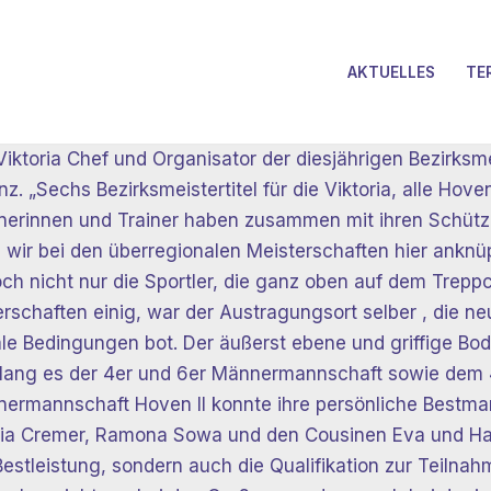
AKTUELLES
TE
Viktoria Chef und Organisator der diesjährigen Bezirksm
nz. „Sechs Bezirksmeistertitel für die Viktoria, alle Hove
ainerinnen und Trainer haben zusammen mit ihren Schütz
nn wir bei den überregionalen Meisterschaften hier anknü
och nicht nur die Sportler, die ganz oben auf dem Trep
rschaften einig, war der Austragungsort selber , die neu
ale Bedingungen bot. Der äußerst ebene und griffige Bo
gelang es der 4er und 6er Männermannschaft sowie dem
nnermannschaft Hoven II konnte ihre persönliche Bestm
Pia Cremer, Ramona Sowa und den Cousinen Eva und Han
Bestleistung, sondern auch die Qualifikation zur Teil